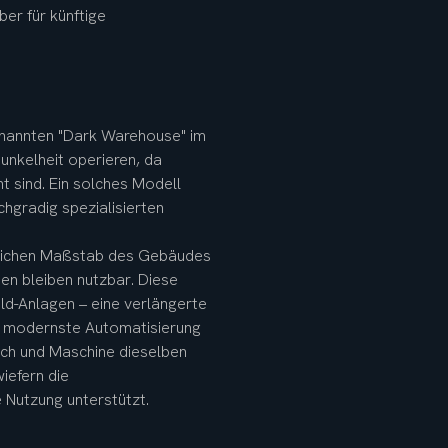
er für künftige 
enannten "Dark Warehouse" im 
unkelheit operieren, da 
 sind. Ein solches Modell 
chgradig spezialisierten 
hlichen Maßstab des Gebäudes 
en bleiben nutzbar. Diese 
ld-Anlagen – eine verlängerte 
m modernste Automatisierung 
sch und Maschine dieselben 
iefern die 
e Nutzung unterstützt.