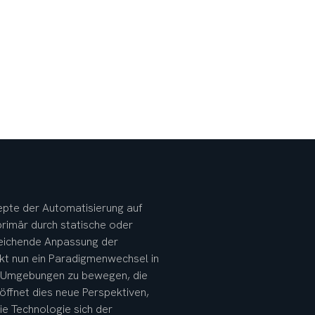
zepte der Automatisierung auf 
rimär durch statische oder 
reichende Anpassung der 
t nun ein Paradigmenwechsel in 
n Umgebungen zu bewegen, die 
ffnet dies neue Perspektiven, 
 Technologie sich der 