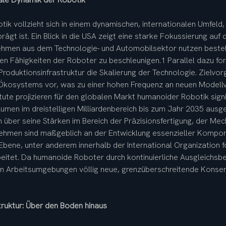
ik vollzieht sich in einem dynamischen, internationalen Umfeld,
rägt ist. Ein Blick in die USA zeigt eine starke Fokussierung auf
nehmen aus dem Technologie- und Automobilsektor nutzen besteh
en Fähigkeiten der Roboter zu beschleunigen.1 Parallel dazu forc
roduktionsinfrastruktur die Skalierung der Technologie. Zielvo
kosystems vor, was zu einer hohen Frequenz an neuen Modellvo
ute projizieren für den globalen Markt humanoider Robotik sig
men im dreistelligen Milliardenbereich bis zum Jahr 2035 ausg
m über seine Stärken im Bereich der Präzisionsfertigung, der Mec
hmen sind maßgeblich an der Entwicklung essenzieller Kompone
 Ebene, unter anderem innerhalb der International Organization fo
rbeitet. Da humanoide Roboter durch kontinuierliche Ausgleichs
nen Arbeitsumgebungen völlig neue, grenzüberschreitende Konsen
truktur: Über den Boden hinaus