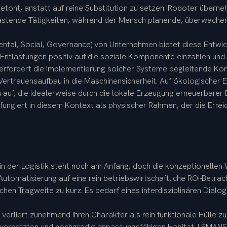
tont, anstatt auf reine Substitution zu setzen. Roboter überne
astende Tätigkeiten, während der Mensch planende, überwachen
ental, Social, Governance) von Unternehmen bietet diese Entwic
ntlastungen positiv auf die soziale Komponente einzahlen und di
 erfordert die Implementierung solcher Systeme begleitende Ko
 Vertrauensaufbau in die Maschinensicherheit. Auf ökologischer E
n auf, die idealerweise durch die lokale Erzeugung erneuerbare
fungiert in diesem Kontext als physischer Rahmen, der die Erreic
n der Logistik steht noch am Anfang, doch die konzeptionellen 
Automatisierung auf eine rein betriebswirtschaftliche ROI-Betrac
chen Tragweite zu kurz. Es bedarf eines interdisziplinären Dialo
 verliert zunehmend ihren Charakter als rein funktionale Hülle z
, vernetzten und hochgradig anpassungsfähigen Habitat. LÈMANS 