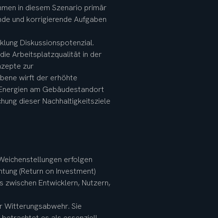
hmen in diesem Szenario primär 
de und korrigierende Aufgaben 
klung Diskussionspotenzial. 
e Arbeitsplatzqualität in der 
nzepte zur 
bene wirft der erhöhte 
r Energien am Gebäudestandort 
hung dieser Nachhaltigkeitsziele 
Weichenstellungen erfolgen 
htung (Return on Investment) 
gs zwischen Entwicklern, Nutzern, 
ur Witterungsabwehr. Sie 
betrachtet es als essenziell, 