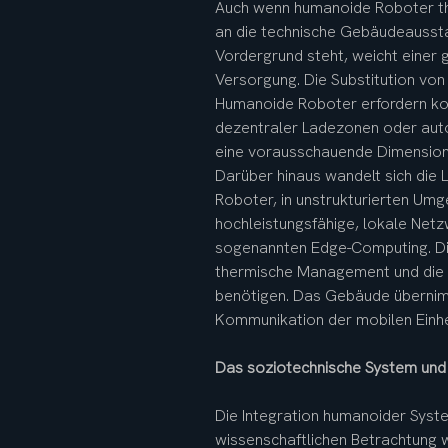
Auch wenn humanoide Roboter the
an die technische Gebäudeaussta
Vordergrund steht, weicht einer g
Versorgung. Die Substitution von
Humanoide Roboter erfordern kont
dezentraler Ladezonen oder auto
eine vorausschauende Dimensioni
Darüber hinaus wandelt sich die 
Roboter, in unstrukturierten Um
hochleistungsfähige, lokale Net
sogenannten Edge-Computing. Die 
thermische Management und die r
benötigen. Das Gebäude übernimm
Kommunikation der mobilen Einhei
Das soziotechnische System und 
Die Integration humanoider Syste
wissenschaftlichen Betrachtung w