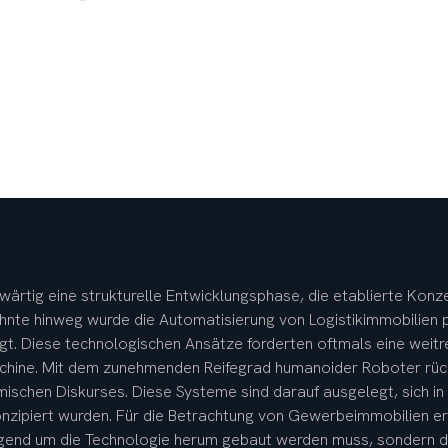
nwärtig eine strukturelle Entwicklungsphase, die etablierte Kon
ehnte hinweg wurde die Automatisierung von Logistikimmobilien p
t. Diese technologischen Ansätze forderten oftmals eine weit
chine. Mit dem zunehmenden Reifegrad humanoider Roboter rück
schen Diskurses. Diese Systeme sind darauf ausgelegt, sich i
nzipiert wurden. Für die Betrachtung von Gewerbeimmobilien erö
end um die Technologie herum gebaut werden muss, sondern die