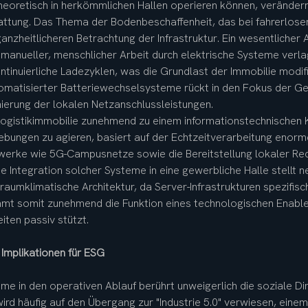
oretisch in herkömmlichen Hallen operieren können, verändern 
ttung. Das Thema der Bodenbeschaffenheit, das bei fahrerlose
anzheitlicheren Betrachtung der Infrastruktur. Ein wesentlicher 
 manueller, menschlicher Arbeit durch elektrische Systeme verla
inuierliche Ladezyklen, was die Grundlast der Immobilie modifi
matisierter Batteriewechselsysteme rückt in den Fokus der Ge
erung der lokalen Netzanschlussleistungen.
Logistikimmobilie zunehmend zu einem informationstechnischen K
gebungen zu agieren, basiert auf der Echtzeitverarbeitung enor
zwerke wie 5G-Campusnetze sowie die Bereitstellung lokaler Re
Integration solcher Systeme in eine gewerbliche Halle stellt 
aumklimatische Architektur, da Server-Infrastrukturen spezif
t somit zunehmend die Funktion eines technologischen Enabler
ten passiv stützt.
Implikationen für ESG
me in den operativen Ablauf berührt unweigerlich die soziale Dim
ird häufig auf den Übergang zur "Industrie 5.0" verwiesen, einem