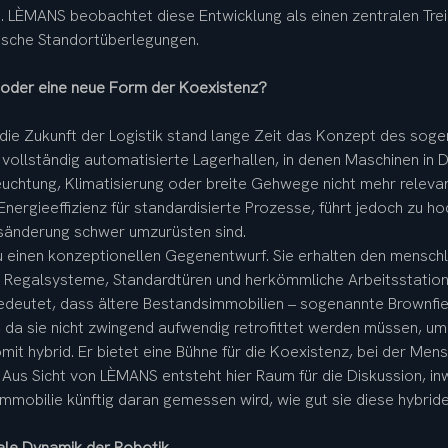
 LÈMANS beobachtet diese Entwicklung als einen zentralen Treib
ische Standortüberlegungen.
oder eine neue Form der Koexistenz?
 die Zukunft der Logistik stand lange Zeit das Konzept des sog
vollständig automatisierte Lagerhallen, in denen Maschinen in D
uchtung, Klimatisierung oder breite Gehwege nicht mehr relevant
nergieeffizienz für standardisierte Prozesse, führt jedoch zu ho
gsänderung schwer umzurüsten sind.
u einen konzeptionellen Gegenentwurf. Sie erhalten den mensc
e Regalsysteme, Standardtüren und herkömmliche Arbeitsstation
edeutet, dass ältere Bestandsimmobilien – sogenannte Brownfie
 da sie nicht zwingend aufwendig retrofittet werden müssen, u
it hybrid. Er bietet eine Bühne für die Koexistenz, bei der Men
 Aus Sicht von LÈMANS entsteht hier Raum für die Diskussion, inw
Immobilie künftig daran gemessen wird, wie gut sie diese hybrid
bale Dynamik der Robotik