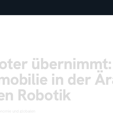
oter übernimmt:
mobilie in der Är
en Robotik
onomie und globalen