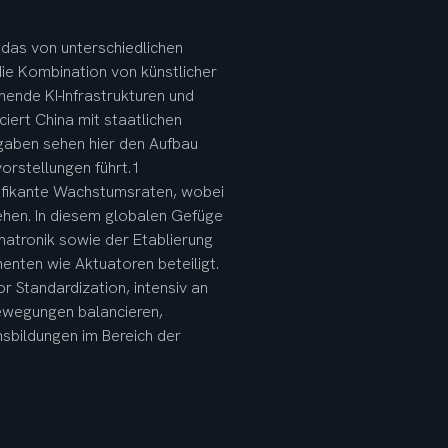
 das von unterschiedlichen 
 die Kombination von künstlicher 
ende KI-Infrastrukturen und 
iert China mit staatlichen 
rgaben sehen hier den Aufbau 
rstellungen führt.1
nifikante Wachstumsraten, wobei 
ehen. In diesem globalen Gefüge 
hatronik sowie der Etablierung 
nten wie Aktuatoren beteiligt. 
r Standardization, intensiv an 
bewegungen balancieren, 
sbildungen im Bereich der 